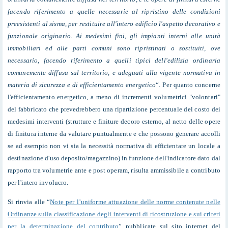
facendo riferimento a quelle necessarie al ripristino delle condizioni
preesistenti al sisma, per restituire all'intero edificio l'aspetto decorativo e
funzionale originario
.
Ai medesimi fini, gli impianti interni alle unità
immobiliari ed alle parti comuni sono ripristinati o sostituiti, ove
necessario, facendo riferimento a quelli tipici dell'edilizia ordinaria
comunemente diffusa sul territorio, e adeguati alla vigente normativa in
materia di sicurezza e di efficientamento energetico
“. Per quanto concerne
l'efficientamento energetico, a meno di incrementi volumetrici "volontari"
del fabbricato che prevedrebbero una ripartizione percentuale del costo dei
medesimi interventi (strutture e finiture decoro esterno, al netto delle opere
di finitura interne da valutare puntualmente e che possono generare accolli
se ad esempio non vi sia la necessità normativa di efficientare un locale a
destinazione d'uso deposito/magazzino) in funzione dell'indicatore dato dal
rapporto tra volumetrie ante e post operam, risulta ammissibile a contributo
per l'intero involucro.
Si rinvia alle “
Note per l’uniforme attuazione delle norme contenute nelle
Ordinanze sulla classificazione degli interventi di ricostruzione e sui criteri
per la determinazione del contributo
” pubblicate sul sito internet del